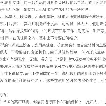
一机两用功能，同一款产品同时具备吸风和吹风功能。并且还能
的是无油运转，能使鼓风机输出的空气更加的干净纯净。
高、风量大、噪音低、机器重量轻。环形高压鼓风机转子与转子
特殊叶片设计，其叶片制造精准度高、耐磨损、风力大、使用寿
可靠、能在海拔5000米以上的环境下正常工作，耐高温，耐严寒
护使用，在质保期之内，基本上不需要任何维护。
新型的气源发生设备，选用高强度、抗疲劳良好铝合金材料为主
联式，不需要任何变速机构，由于其结构简单，传动形式直接
送出的气源无水、无油、温升低，这是其他气源发生设备不能比
要注意其输送介质的特性以及在使用过程中对高压风机本身的观
i大尺寸不得超过zui小工作间隙的一半。高压风机的使用压力不
必须在油位计两条红线间。这些在使用的时候的留心注意，会
事项
个品牌的高压风机，都需要进行两个方面的保护：一是压力，二