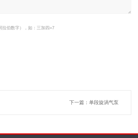
阿拉伯数字），如：三加四=7
下一篇：
单段旋涡气泵