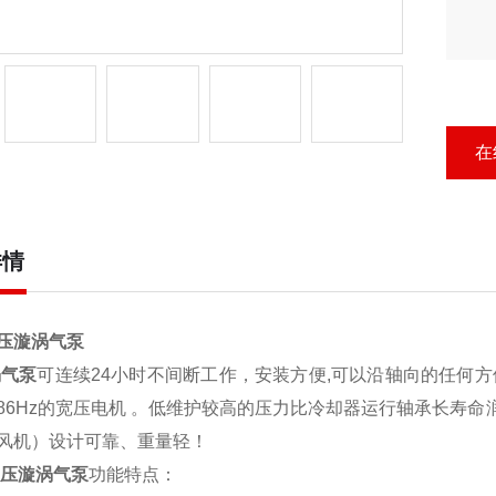
在
详情
压漩涡气泵
气泵
可连续24小时不间断工作，安装方便,可以沿轴向的任何
0Hz/86Hz的宽压电机 。低维护较高的压力比冷却器运行轴承长
风机）设计可靠、重量轻！
压漩涡气泵
功能特点：