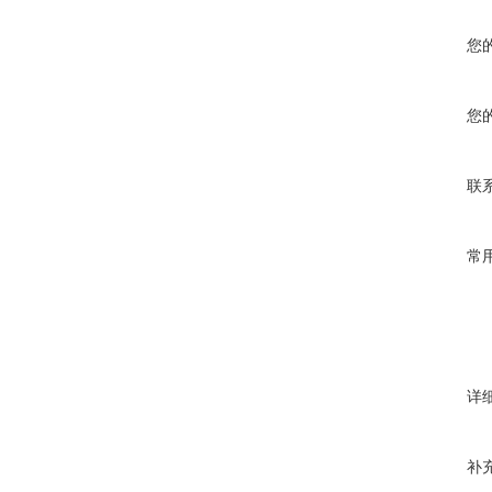
您
您
联
常
详
补