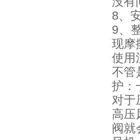
没有
8、
9、
现摩
使用
不管
护：
对于
高压
阀就