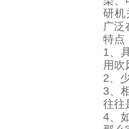
染、
研机
广泛
特点
1、
用吹
2、
3、
往往
4、