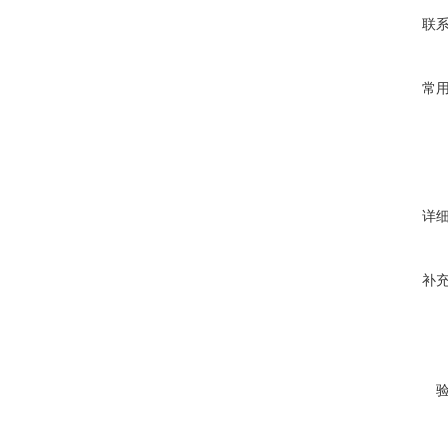
联
常
详
补