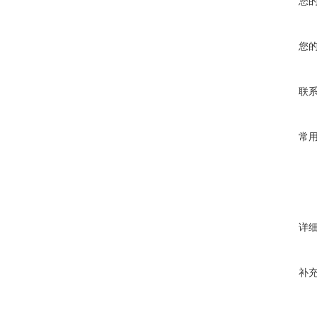
您
您
联
常
详
补