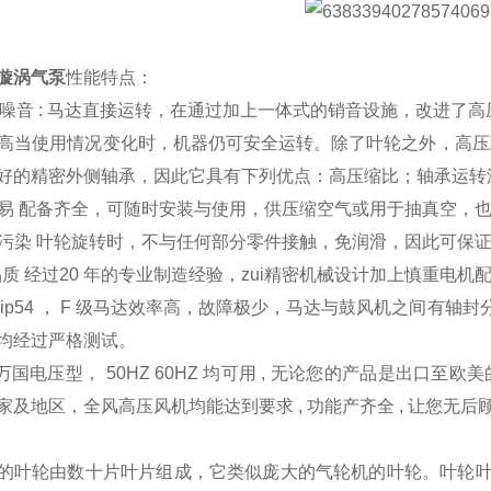
漩涡气泵
性能特点：
 , 无噪音 : 马达直接运转，在通过加上一体式的销音设施，改进了
靠性高当使用情况变化时，机器仍可安全运转。除了叶轮之外，高
好的精密外侧轴承，因此它具有下列优点：高压缩比；轴承运转
装容易 配备齐全，可随时安装与使用，供压缩空气或用于抽真空，
油无污染 叶轮旋转时，不与任何部分零件接触，免润滑，因此可保
ui高品质 经过20 年的专业制造经验，zui精密机械设计加上慎重
 ip54 ， F 级马达效率高，故障极少，马达与鼓风机之间有
均经过严格测试。
 : 万国电压型， 50HZ 60HZ 均可用 , 无论您的产品是出口至欧美的
家及地区，全风高压风机均能达到要求 , 功能产齐全 , 让您无后顾
的叶轮由数十片叶片组成，它类似庞大的气轮机的叶轮。叶轮