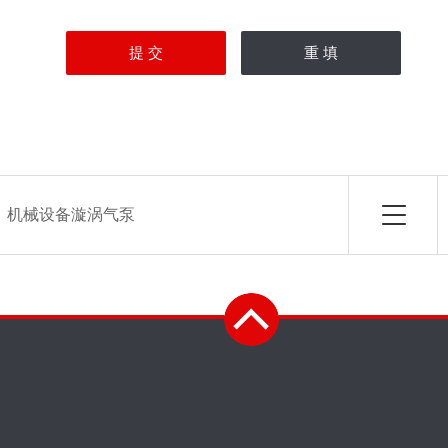
：
机械设备漩涡气泵