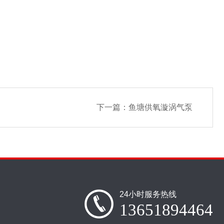
下一篇：
鱼塘供氧漩涡气泵
24小时服务热线
13651894464