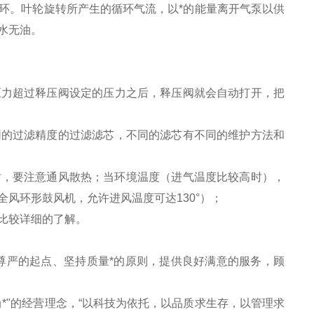
环。叶轮旋转所产生的循环气流，以*的能量离开气泵以供
水无油。
压力超过释压阀设定的压力之后，释压阀就会自动打开，把
同的过滤精度的过滤滤芯，不同的滤芯有不同的维护方法和
时，要注意通风散热；当环境温度（进气温度比较高时），
风环形鼓风机，允许进风温度可达130°）；
比较详细的了解。
尊严的起点、坚持质量*的原则，提供良好满意的服务，顾
*"的经营理念，“以科技为依托，以品质求生存，以管理求