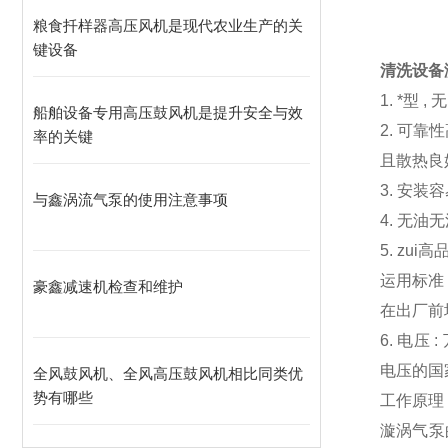
粮食扦样器高压风机是现代农业生产的关
键设备
清洗设备
1. *型
船舶设备专用高压鼓风机是提升安全与效
2. 可
率的关键
且散热良
3. 安
与鑫涡流气泵的使用注意事项
4. 无
5. z
运用标准
豪鑫减速机检查和维护
在出厂前
6. 电压
电压的国
全风鼓风机、全风高压鼓风机相比同类优
势有哪些
工作原理
漩涡气泵