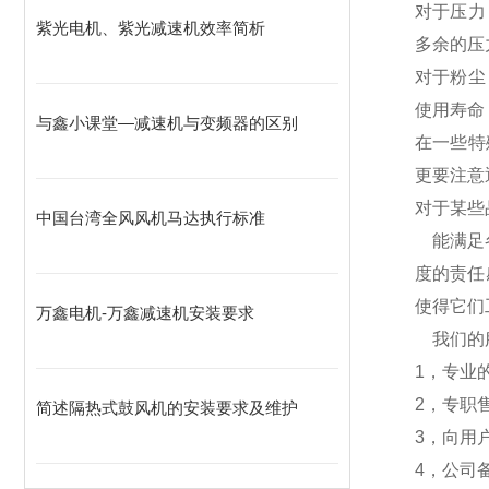
对于压力
紫光电机、紫光减速机效率简析
多余的压
对于粉尘
使用寿命
与鑫小课堂—减速机与变频器的区别
在一些特
更要注意
对于某些
中国台湾全风风机马达执行标准
能满足
度的责任
使得它们
万鑫电机-万鑫减速机安装要求
我们的
1，专业
2，专职
简述隔热式鼓风机的安装要求及维护
3，向用
4，公司