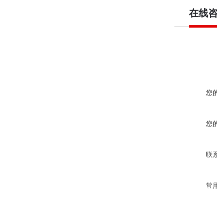
在线
您
您
联
常