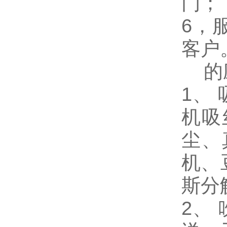
门；
6，
客户
的
1、
机吸
尘、
机、
斯分
2、