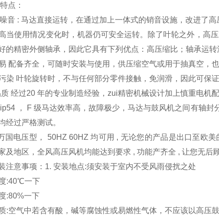
特点：
 , 无噪音 : 马达直接运转，在通过加上一体式的销音设施，改进了
靠性高当使用情况变化时，机器仍可安全运转。除了叶轮之外，高
好的精密外侧轴承，因此它具有下列优点：高压缩比；轴承运转
装容易 配备齐全，可随时安装与使用，供压缩空气或用于抽真空，
油无污染 叶轮旋转时，不与任何部分零件接触，免润滑，因此可保
ui高品质 经过20 年的专业制造经验，zui精密机械设计加上慎重
 ip54 ， F 级马达效率高，故障极少，马达与鼓风机之间有
均经过严格测试。
 : 万国电压型， 50HZ 60HZ 均可用 , 无论您的产品是出口至欧美的
家及地区，全风高压风机均能达到要求 , 功能产齐全 , 让您无后顾
装注意事项：1. 安装地点:须安装于室内不受风雨侵扰之处
温度:40℃一下
湿度:80%一下
气品质:空气中若含有酸，碱等腐蚀性或易燃性气体，不应该以高压