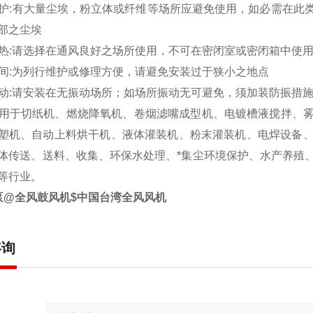
埃防护:有大量尘埃，粉立体或纤维等场所应避免使用，如必需在
部之尘埃
风散热:请选择在通风良好之场所使用，不可在密闭室或密闭箱中使
放空间:为列行维护或修理方便，请避免安装过于狭小之地点
免振动:请安装在无振动场所；如场所振动无可避免，须加装防振
用于切纸机、燃烧降氧机、卷烟滤嘴成型机、电镀槽液搅拌、
塑机、自动上料烘干机、液体灌装机、粉末灌装机、电焊设备
体传送、送料、收集、环保水处理、*集尘环境保护、水产养殖
等行业。
泵@全风鼓风机$中国台湾全风风机
咨询