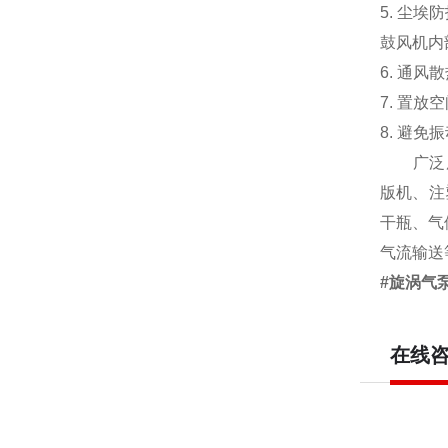
5. 尘
鼓风机内
6. 通
7. 置
8. 避
广泛
版机、注
干瓶、气
气流输送
#旋涡气
在线