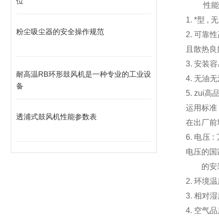
位
性能
1. *型
粉尘吸尘器的安全操作规范
2. 可
且散热良
3. 安
耐高温RB环形鼓风机是一种专业的工业设
4. 无
备
5. z
运用标准
透浦式鼓风机性能参数表
在出厂前
6. 电压
电压的国
的安
2. 环境
3. 相对
4. 空