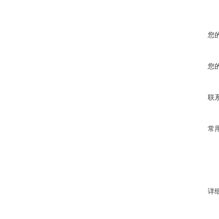
您
您
联
常
详