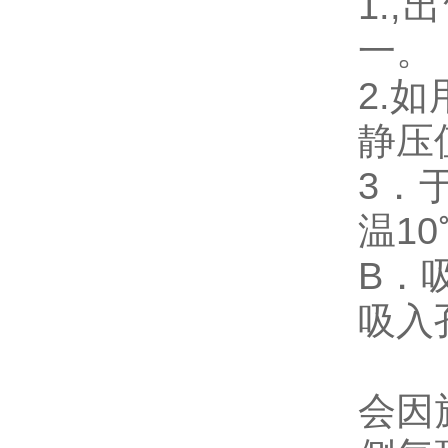
1.
一。
2.
静压
3．
温1
B．
吸入
会因