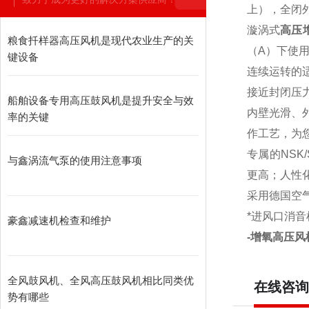
上），全闭
漩涡式
高压
粮食扦样器高压风机是现代农业生产的关
（A）下使
键设备
连续运转的
接近封闭压
船舶设备专用高压鼓风机是提升安全与效
内壁光滑、
率的关键
作工艺，为
专属的NS
与鑫涡流气泵的使用注意事项
更高；人性
采用德国空
*进风口消
豪鑫减速机检查和维护
-增氧高压风
全风鼓风机、全风高压鼓风机相比同类优
在线咨询
势有哪些