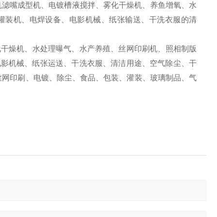
机滤嘴成型机、电镀槽液搅拌、雾化干燥机、养鱼增氧、水
灌装机、电焊设备、电影机械、纸张输送、干洗衣服的清
化干燥机、水处理曝气、水产养殖、丝网印刷机、照相制版
电影机械、纸张运送、干洗衣服、清洁用途、空气除尘、干
丝网印刷、电镀、除尘、食品、包装、灌装、玻璃制品、气