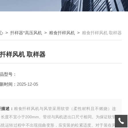
心
>
扦样器*高压风机
>
粮食扦样风机
>
粮食扦样风机 取样器
扦样风机 取样器
品型号：
新时间：
2025-12-05
要描述：
粮食扦样风机与风管采用软管（柔性材料且不燃烧）连
，长度不宜小于200mm、管径与风机进出口尺寸相同。为保证软管
系统运转过程中不出现扭曲变形，应安装的松紧适度。对于装在风