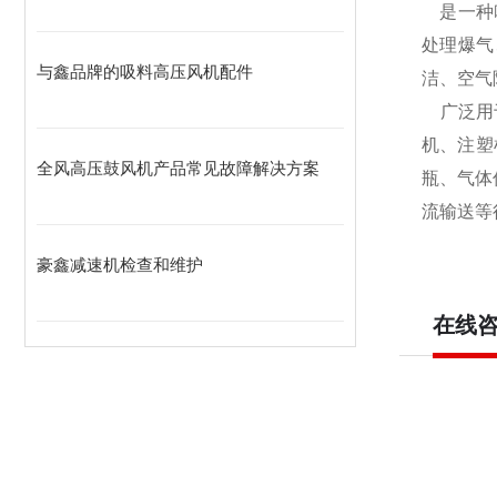
是一种
处理爆气
与鑫品牌的吸料高压风机配件
洁、空气
广泛用
机、注塑
全风高压鼓风机产品常见故障解决方案
瓶、气体
流输送等
豪鑫减速机检查和维护
在线