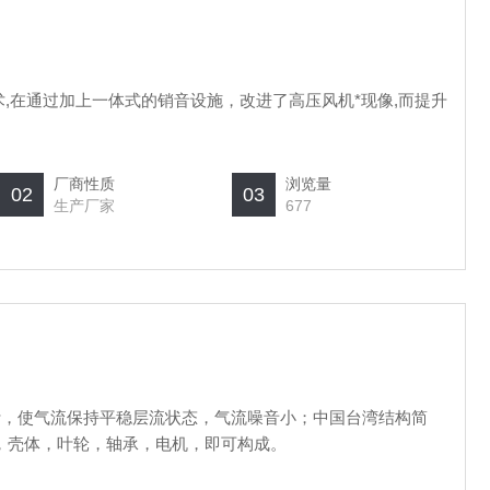
术,在通过加上一体式的销音设施，改进了高压风机*现像,而提升
厂商性质
浏览量
02
03
生产厂家
677
设计，使气流保持平稳层流状态，气流噪音小；中国台湾结构简
，壳体，叶轮，轴承，电机，即可构成。