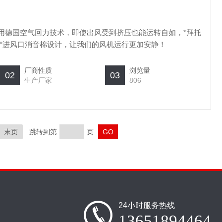
采用德国空气回力技术，即使出风受到挤压也能运转自如，*拜托
*进风口消音棉设计，让我们的风机运行更加安静！
厂商性质
浏览量
02
03
生产厂家
806
末页
跳转到第
页
24小时服务热线
13651894464