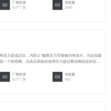
厂商性质
浏览量
02
03
生产厂家
1005
和压力是成正比，为防止*极限压力导致轴功率加大，马达负载
是一个卸荷阀，当高压风机的使用压力超过释压阀设定的压力
多余的压力释放掉，从而保护高压风机的马达。
厂商性质
浏览量
02
03
生产厂家
683