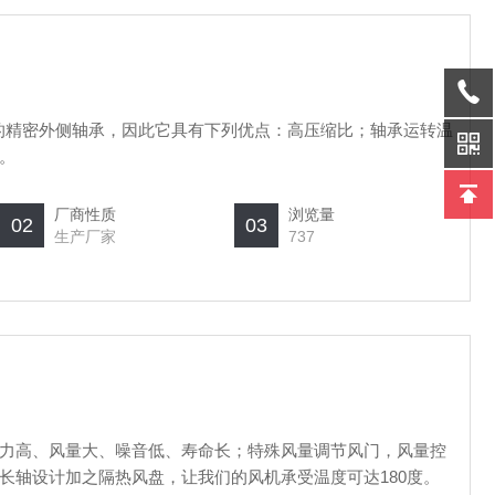
的精密外侧轴承，因此它具有下列优点：高压缩比；轴承运转温
。
厂商性质
浏览量
02
03
生产厂家
737
力高、风量大、噪音低、寿命长；特殊风量调节风门，风量控
长轴设计加之隔热风盘，让我们的风机承受温度可达180度。