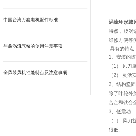
中国台湾万鑫电机配件标准
涡流环形鼓
特点，旋涡
维修方便等
与鑫涡流气泵的使用注意事项
具有的特点
1、安装的
（1） 风
全风鼓风机性能特点及注意事项
（2） 灵活
2、结构坚固
除了叶轮外
合金和钛合
3、低震动
（1） 风
很低。