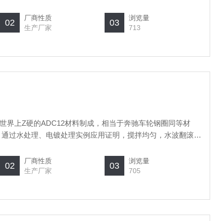
厂商性质
浏览量
02
03
生产厂家
713
世界上Z硬的ADC12材料制成，相当于奔驰车轮钢圈同等材
，通过水处理、电镀处理实例应用证明，搅拌均匀，水波翻滚高
下，流量大于同类产品。
厂商性质
浏览量
02
03
生产厂家
705