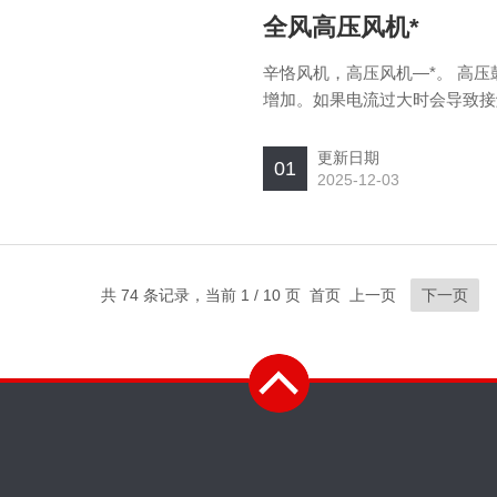
全风高压风机*
辛恪风机，高压风机—*。 高压鼓风机运转时，马达所消耗的电流会随压力及真空度的提高而
增加。如果电流过大时会导致接
力释放阀
更新日期
01
2025-12-03
共 74 条记录，当前 1 / 10 页 首页 上一页
下一页