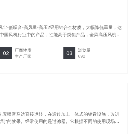
风尘-低噪音-高风量-高压2采用铝合金材质，大幅降低重量，达
中国风机行业中的产品，性能高于类似产品，全风高压风机采
厂商性质
浏览量
02
03
生产厂家
692
型,无噪音马达直接运转，在通过加上一体式的销音设施，改进
达到*的效果。经常使用的是过滤器。它根据不同的使用现场，
滤芯，