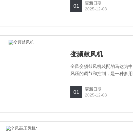
更新日期
01
2025-12-03
变频鼓风机
全风变频鼓风机装配的马达为中
风压的调节和控制，是一种多用
行标准： 使用IP54、F级绝
更新日期
01
2025-12-03