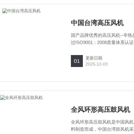
中国台湾高压风机
国产品牌优秀的高压风机--辛
过ISO9001：2008质量体
更新日期
01
2025-12-03
全风环形高压鼓风机
全风环形高压鼓风机是中国风机
料制造而成，中国台湾鼓风机采