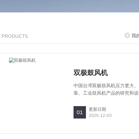
我
/ PRODUCTS
双极鼓风机
中国台湾双极鼓风机压力更大、
靠。工业鼓风机产品的研究和设
机床加工。
更新日期
01
2025-12-03