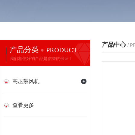
产品中心
/ 
产品分类
PRODUCT
我们相信好的产品是信誉的保证！
高压鼓风机
查看更多