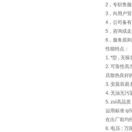
2，专职售
3，向用户
4，公司备
5，咨询或
6，服务原则
性能特点：
1. *型 
2. 可靠
且散热良好
3. 安装
4. 无油无
5. zui
运用标准 i
在出厂前均
6. 电压 :