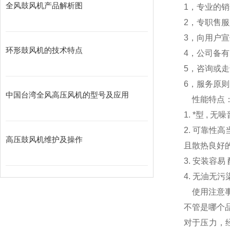
全风鼓风机产品解析图
1，专业的
2，专职售
3，向用户
环形鼓风机的技术特点
4，公司备
5，咨询或
6，服务原则
中国台湾全风高压风机的型号及应用
性能特点
1. *型 
2. 可靠
高压鼓风机维护及操作
且散热良好
3. 安装
4. 无油无
使用注意
不管是哪个
对于压力，