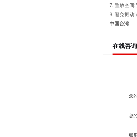
7. 置放空
8. 避免
中国台湾
在线咨询
您
您
联