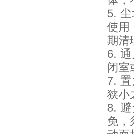
5.
使用
期清
6.
闭室
7.
狭小
8.
免，