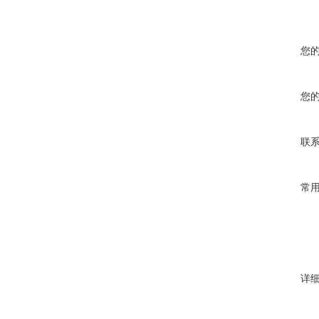
您
您
联
常
详