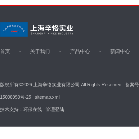
首页
关于我们
产品中心
新闻中心
版权所有©2026 上海辛恪实业有限公司 All Rights Reserved
备案号
15008998号-25
sitemap.xml
技术支持：
环保在线
管理登陆