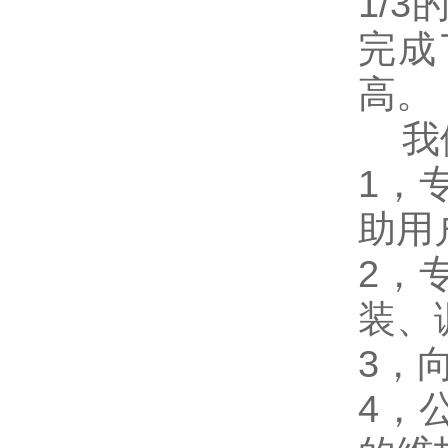
1/
完成
高。
我
1，
助用
2，
装、
3，
4，