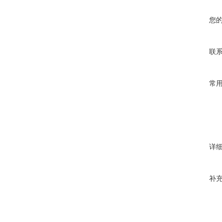
您
联
常
详
补