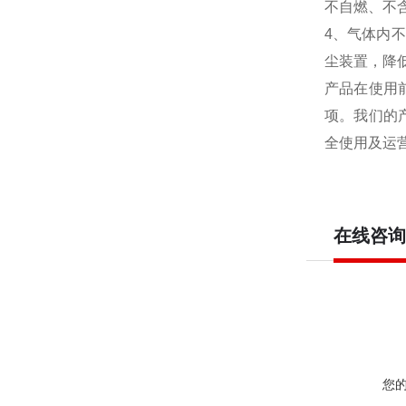
不自燃、不
4、气体内不
尘装置，降
产品在使用
项。我们的
全使用及运
在线咨询
您