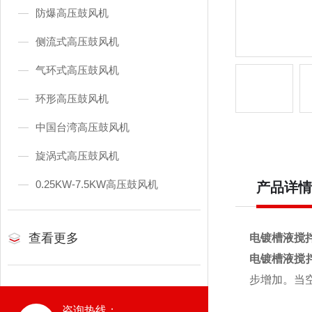
防爆高压鼓风机
侧流式高压鼓风机
气环式高压鼓风机
环形高压鼓风机
中国台湾高压鼓风机
旋涡式高压鼓风机
0.25KW-7.5KW高压鼓风机
产品详情
查看更多
电镀槽液搅
电镀槽液搅
步增加。当
咨询热线：