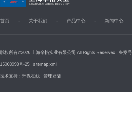
首页
关于我们
产品中心
新闻中心
版权所有©2026 上海辛恪实业有限公司 All Rights Reserved
备案号
15008998号-25
sitemap.xml
技术支持：
环保在线
管理登陆