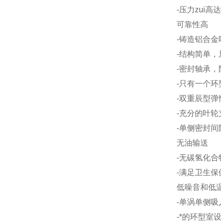
-压力zui高达
可靠性高
-铸造铝合
-结构简单
-密封轴承
-只有一个环
-双重辰型
-充分的叶
-单侧密封
无油输送
-无碳氢化合
-满足卫生
低噪音和低
-单涡单侧吸入
-*的环型