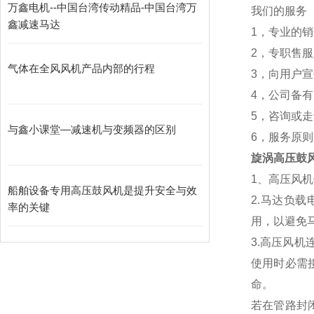
万鑫电机--中国台湾传动精品-中国台湾万
我们的服务
鑫减速马达
1，专业的
2，专职售
气体在全风风机产品内部的行程
3，向用户
4，公司备
5，咨询或
与鑫小课堂—减速机与变频器的区别
6，服务原则
旋涡高压鼓
1、高压风
船舶设备专用高压鼓风机是提升安全与效
2.马达负
率的关键
用，以避免
3.高压风
使用时必需
命。
若在管路封