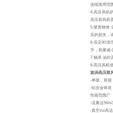
连续使用范
4.高压风
高压鼓风机
5.硬质物
压的损失，
6.应定时
升，风量减
7.轴承 
8.高压风
旋涡高压鼓
-单级，双级
-铝合金铸造
性能范围广
-流量达56m3
-真空zui高达