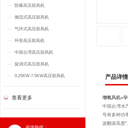
防爆高压鼓风机
侧流式高压鼓风机
气环式高压鼓风机
环形高压鼓风机
中国台湾高压鼓风机
旋涡式高压鼓风机
0.25KW-7.5KW高压鼓风机
产品详情
查看更多
增氧风机=辛
中国台湾水产
号有多种功
波翻滚高度
咨询热线：