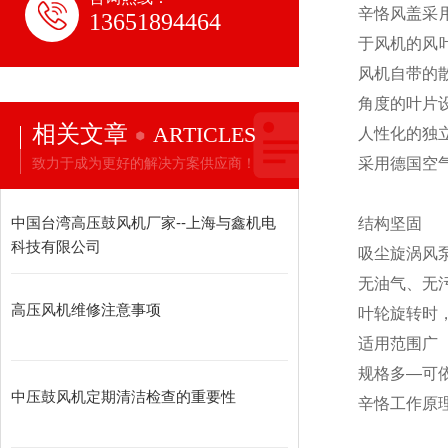
辛恪风盖采
13651894464
于风机的风
风机自带的
角度的叶片
相关文章
ARTICLES
人性化的独
致力于成为更好的解决方案供应商！
采用德国空
中国台湾高压鼓风机厂家--上海与鑫机电
结构坚固
科技有限公司
吸尘旋涡风
无油气、无
高压风机维修注意事项
叶轮旋转时
适用范围广
规格多—可
中压鼓风机定期清洁检查的重要性
辛恪工作原