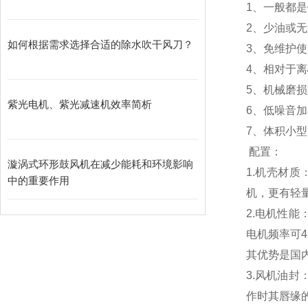
1、一般都
2、少油或
如何根据需求选择合适的除水吹干风刀？
3、免维护
4、相对于
5、机械磨
紫光电机、紫光减速机效率简析
6、低噪音加
7、体积小
配置：
漩涡式环形鼓风机在减少能耗和环境影响
1.机壳材
中的重要作用
机，更有轻
2.电机性能
电机频率可45
其优势是国
3.风机油封
作时其唇缘的