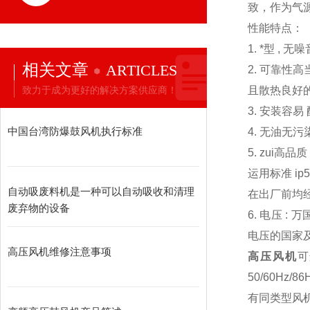
致，作为气
性能特点：
1. *型 
相关文章
ARTICLES
2. 可靠
致力于成为更好的解决方案供应商！
且散热良好
3. 安装
中国台湾防爆鼓风机执行标准
4. 无油无
5. zui
运用标准 i
自动吸废料机是一种可以自动吸收和清理
在出厂前均
废弃物的设备
6. 电压 :
电压的国家及
高压风机维修注意事项
高压风机
可
50/60H
有同类型风