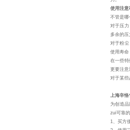
使用注意
不管是哪
对于压力
多余的压
对于粉尘
使用寿命
在一些特
更要注意
对于某些
上海辛恪
为创造品
zui可
1、买方