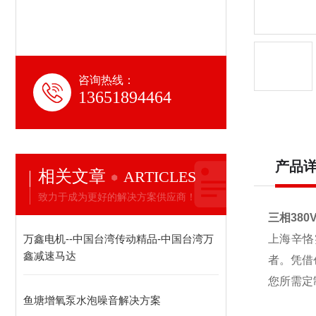
咨询热线：
13651894464
产品
相关文章
ARTICLES
致力于成为更好的解决方案供应商！
三相380
万鑫电机--中国台湾传动精品-中国台湾万
上海辛恪
鑫减速马达
者。凭借
您所需定
鱼塘增氧泵水泡噪音解决方案