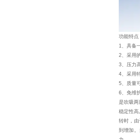
功能特点
1、具备
2、采用
3、压力
4、采用
5、质量
6、免维
是吹吸两
稳定性高
转时，由
到增加。
力。