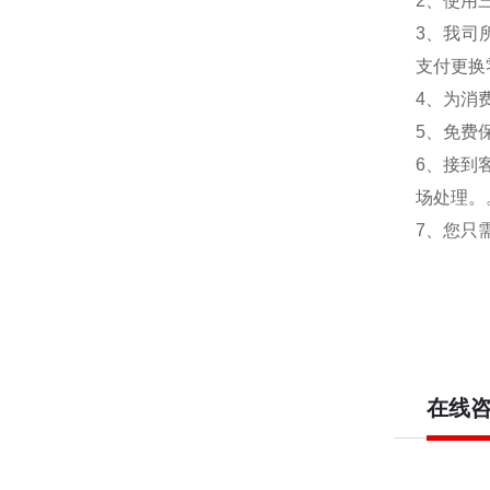
2、使用
3、我司
支付更换
4、为消
5、免费
6、接到
场处理。
7、您只
在线