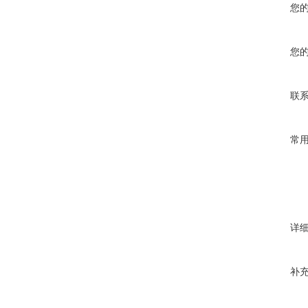
您
您
联
常
详
补