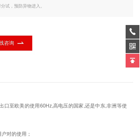
封分试，预防异物进入。
线咨询
是出口至欧美的使用60Hz,高电压的国家,还是中东,非洲等使
用户对
的使用；