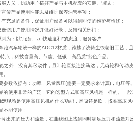
售服人员，协助用户搞好产品与主机配套的安装、调试；
户宣传产品使用性能以及维护保养油管事项；
备有充足的备件，保证用户设备可以得到即使的维护与检修；
或走访用户使用情况并做好记录，反馈相关部门；
原则为：以*服务、zui快速度和*的态度，服务客户。
奔驰汽车轮鼓一样的ADC12材质，跨越了浇铸生铁老旧工艺，
等特点，科技含量高、节能、低碳、高品质*出色产品。
轮之外，
没有其它动件，且叶轮直接连接马达，无齿轮和传动
用。
要参数依据有：功率，风量风压(需要一定要求来计算)，电压等
品的使用非常的广泛，它的选型方式和高压风机是一样的。一般
确定现场是使用高压风机的什么功能，是吸还是吹，找准高压风
品不能使用；
计算出来的压力和流量，在曲线图上找到同时满足压力和流量对