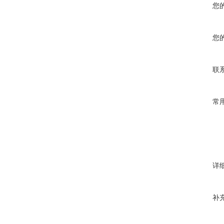
您
您
联
常
详
补