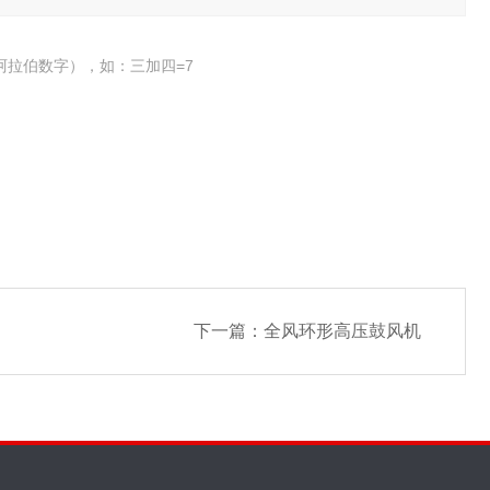
阿拉伯数字），如：三加四=7
下一篇：
全风环形高压鼓风机