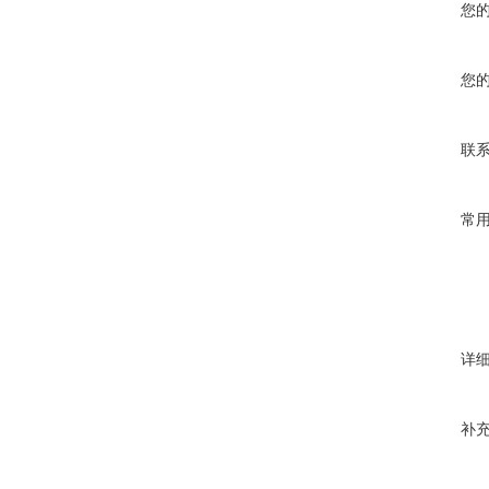
您
您
联
常
详
补