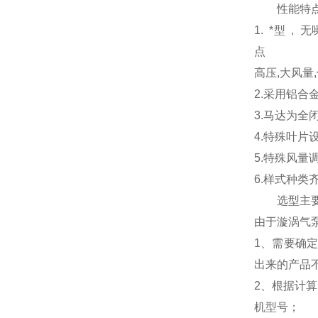
性能特
1. *型 
点
高压,大风量
2.采用铝合
3.马达为
4.特殊叶
5.特殊风量
6.样式种类
选型主
由于漩涡气
1、需要确
出来的产品
2、根据计
机型号；