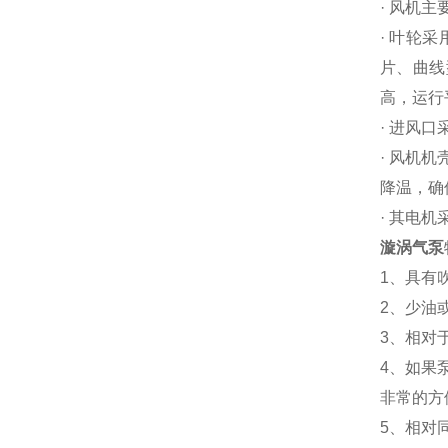
· 风机
· 叶轮
片、曲线
高，运行
· 进风
· 风机
降温，确
· 其电
漩涡气泵
1、具有
2、少油
3、相对
4、如果
非常的方
5、相对