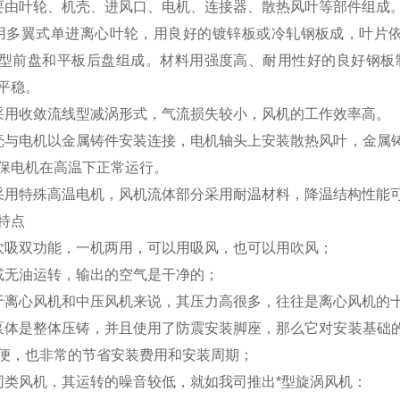
主要由叶轮、机壳、进风口、电机、连接器、散热风叶等部件组成
采用多翼式单进离心叶轮，用良好的镀锌板或冷轧钢板成，叶片依
型前盘和平板后盘组成。材料用强度高、耐用性好的良好钢板
平稳。
口采用收敛流线型减涡形式，气流损失较小，风机的工作效率高。
机壳与电机以金属铸件安装连接，电机轴头上安装散热风叶，金属
保电机在高温下正常运行。
机采用特殊高温电机，风机流体部分采用耐温材料，降温结构性能
特点
吹吸双功能，一机两用，可以用吸风，也可以用吹风；
或无油运转，输出的空气是干净的；
于离心风机和中压风机来说，其压力高很多，往往是离心风机的
泵体是整体压铸，并且使用了防震安装脚座，那么它对安装基础
便，也非常的节省安装费用和安装周期；
同类风机，其运转的噪音较低，就如我司推出*型旋涡风机：