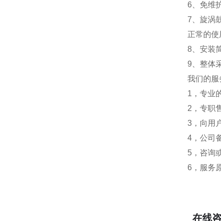
6、免维
7、旋涡
正常的使
8、安装
9、整体
我们的服
1，专业
2，专职
3，向用
4，公司
5，咨询
6，服务
在线