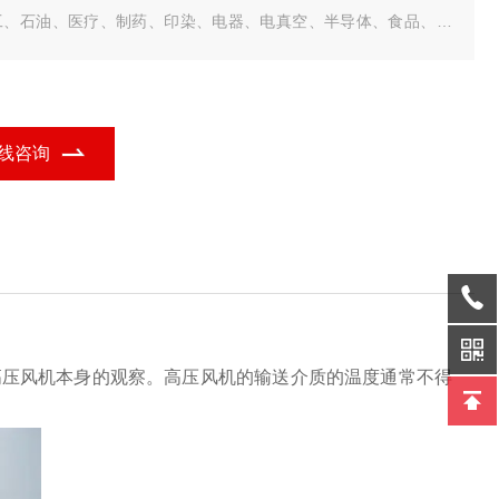
工、石油、医疗、制药、印染、电器、电真空、半导体、食品、原
能、纺织等科研机关、大专院校、工矿企业作科研和与教学之用;并
泛在榨油机上使用。
线咨询
高压风机本身的观察。高压风机的输送介质的温度通常不得