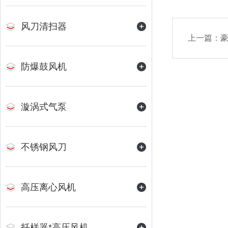
风刀清扫器
上一篇：
防爆鼓风机
漩涡式气泵
不锈钢风刀
高压离心风机
扦样器*高压风机