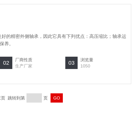
良好的精密外侧轴承，因此它具有下列优点：高压缩比；轴承运
保养。
厂商性质
浏览量
02
03
生产厂家
1050
 末页 跳转到第
页