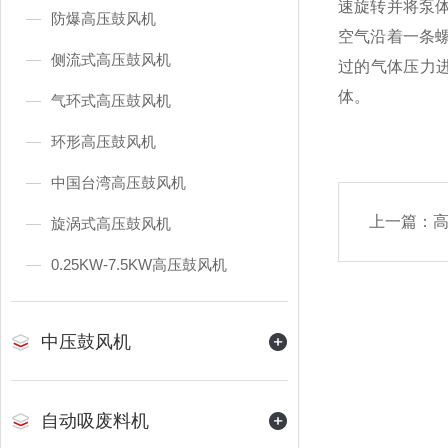
速旋转并将泵
防爆高压鼓风机
空气沿着一条
侧流式高压鼓风机
过的气体压力
体。
气环式高压鼓风机
环形高压鼓风机
中国台湾高压鼓风机
上一篇：
旋涡式高压鼓风机
0.25KW-7.5KW高压鼓风机
中压鼓风机
自动吸废料机