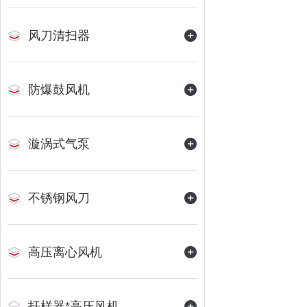
风刀清扫器
防爆鼓风机
漩涡式气泵
不锈钢风刀
高压离心风机
扦样器*高压风机