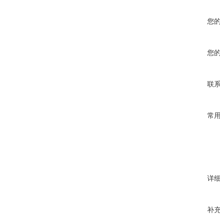
您
您
联
常
详
补