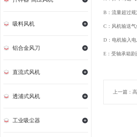
B：流量超过规
吸料风机
C：风机输送气
D：电机输入
铝合金风刀
E：受轴承箱剧
直流式风机
上一篇：
透浦式风机
工业吸尘器