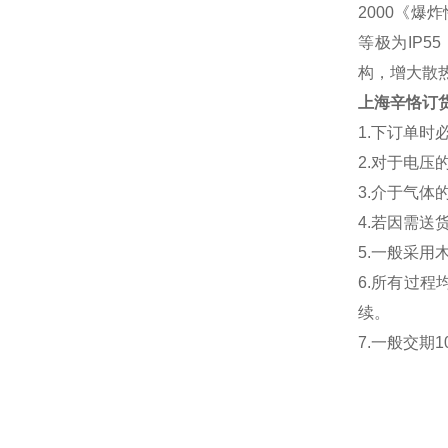
2000《爆
等极为IP
构，增大散
上海辛恪订
1.下订单
2.对于电压
3.介于气
4.若因需
5.一般采用
6.所有过
续。
7.一般交期