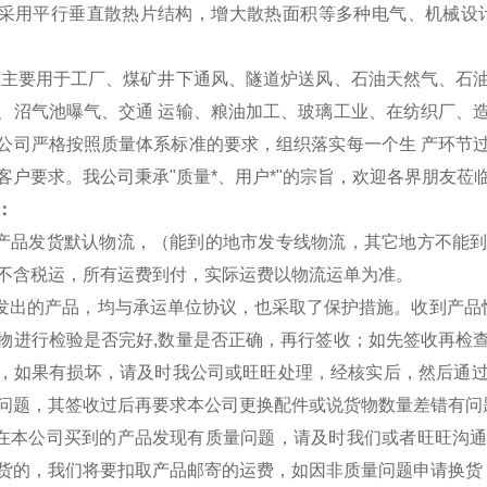
采用平行垂直散热片结构，增大散热面积等多种电气、机械设
机
主要用于工厂、煤矿井下通风、隧道炉送风、石油天然气、石
、沼气池曝气、交通 运输、粮油加工、玻璃工业、在纺织厂、
公司严格按照质量体系标准的要求，组织落实每一个生 产环节
客户要求。我公司秉承"质量*、用户*"的宗旨，欢迎各界朋友莅
：
司产品发货默认物流，（能到的地市发专线物流，其它地方不能
不含税运，所有运费到付，实际运费以物流运单为准。
司发出的产品，均与承运单位协议，也采取了保护措施。收到产品
物进行检验是否完好,数量是否正确，再行签收；如先签收再检
，如果有损坏，请及时我公司或旺旺处理，经核实后，然后通
问题，其签收过后再要求本公司更换配件或说货物数量差错有问
您在本公司买到的产品发现有质量问题，请及时我们或者旺旺沟
货的，我们将要扣取产品邮寄的运费，如因非质量问题申请换货