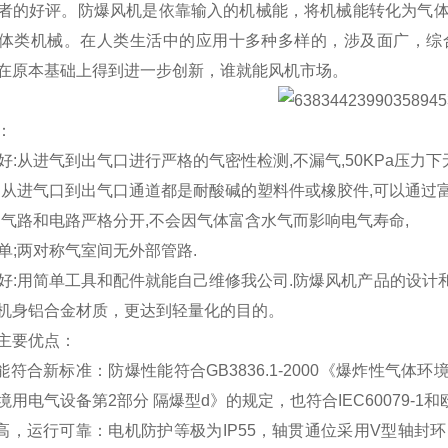
者的好评。防爆风机是依靠输入的机械能，将机械能转化为气
体类机械。在人类生活中的应用十多种多样的，涉及面广，综
在原本基础上得到进一步创新，谁就能风机市场。
：
性好:从进气到出气口进行严格的气密性检测,不漏气,50KPa压力下
酸碱:从进气口到出气口通道都是耐酸碱的塑料件或橡胶件,可以通过
命长:气路和电路严格分开,不会因气体富含水气而影响电气寿命,
简单;两对称气室间无外部管路.
修性好:用简单工具和配件就能自己维修我公司.防爆风机产品的设
机身铝合金材质，更达到轻量化的目的。
主要优点：
能符合新标准：防爆性能符合GB3836.1-2000《爆炸性气体环境
境用电气设备第2部分 隔爆型d》的规定，也符合IEC60079-1
性高，运行可靠：电机防护等极为IP55，轴贯通位采用V型轴