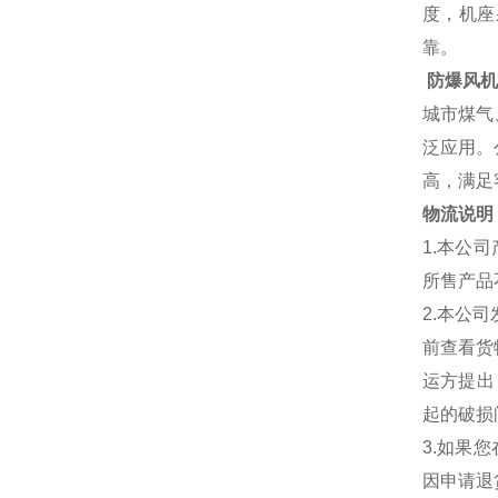
度，机座
靠。
防爆风
城市煤气
泛应用。
高，满足
物流说明
1.本公
所售产品
2.本公
前查看货
运方提出
起的破损
3.如果
因申请退