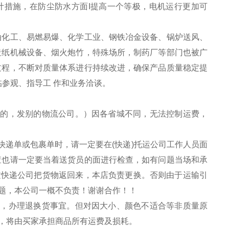
计措施，在防尘防水方面I提高一个等极，电机运行更加可
油化工、易燃易爆、化学工业、钢铁冶金设备、锅炉送风、
造纸机械设备、烟火炮竹，特殊场所，制药厂等部门也被广
过程，不断对质量体系进行持续改进，确保产品质量稳定提
临参观、指导工 作和业务洽谈。
到的，发别的物流公司。）因各省城不同，无法控制运费，
快递单或包裹单时，请一定要在(快递)托运公司工作人员面
查也请一定要当着送货员的面进行检查，如有问题当场和承
过快递公司把货物返回来，本店负责更换。否则由于运输引
题，本公司一概不负责！谢谢合作！！
通，办理退换货事宜。但对因大小、颜色不适合等非质量原
，将由买家承担商品所有运费及损耗。