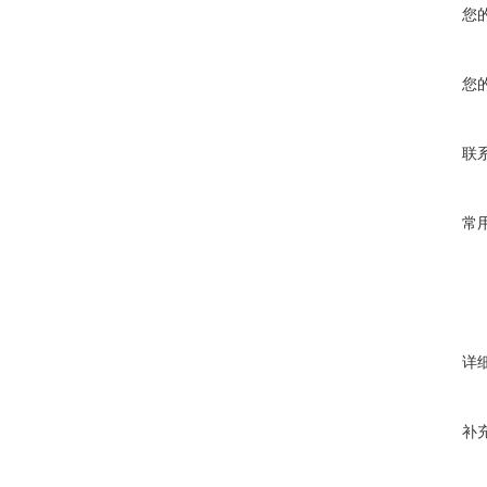
您
您
联
常
详
补