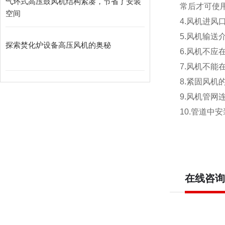
气环式高压鼓风机结构紧凑，节省了安装
常后才可使用
空间
4.风机进风
5.风机输送
探索焚化炉设备高压风机的奥秘
6.风机不应
7.风机不能
8.紧固风机
9.风机管网
10.管道中
在线咨询