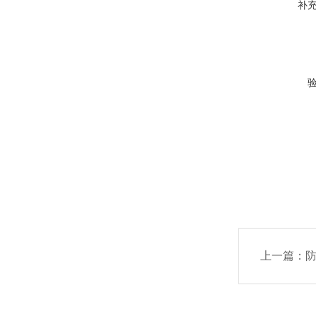
补
上一篇：