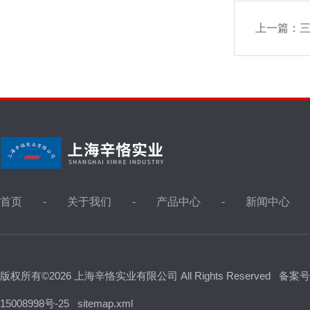
上一篇：
首页
关于我们
产品中心
新闻中心
版权所有©2026 上海辛恪实业有限公司 All Rights Reserved
备案号
15008998号-25
sitemap.xml