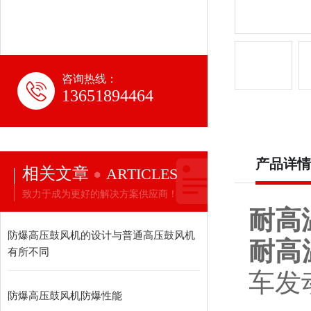
咨询热线：
13651894464
产品详情
相关文章
ARTICLES
致力于成为更好的解决方案供应商！
耐高
防爆高压鼓风机的设计与普通高压鼓风机
耐高
有所不同
车发
防爆高压鼓风机防爆性能