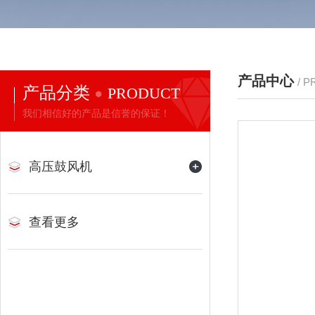
产品中心
/ 
产品分类
PRODUCT
我们相信好的产品是信誉的保证！
高压鼓风机
查看更多