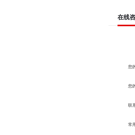
在线
您
您
联
常