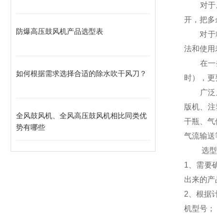
对于压
开，把多
防爆高压鼓风机产品选型表
对于粉尘
法和使用
在一些
如何根据需求选择合适的除水吹干风刀？
时），更
广泛
版机、注
全风鼓风机、全风高压鼓风机相比同类优
干瓶、气
势有哪些
气流输送
选
1、需要
出来的产
2、根据
机型号；