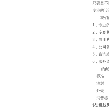
只要是不
专业的设
我们的
1，专业
2，专职
3，向用
4，公司
5，咨询
6，服务
的配
标准： 
油封： 
外壳： 
消音器：
$防爆鼓