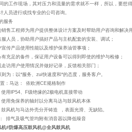
同的工作现场，其对压力和流量的需求就不一样，所以，要想
计人员进行或找专业的公司咨询。
服务
的销售工程师为用户提供整体设计方案及时帮助用户咨询和解决
售服人员，协助用户搞好产品与主机配套的安装、调试；
户宣传产品使用性能以及维护保养油管事项；
备有充足的备件，保证用户设备可以得到即使的维护与检修；
或走访用户使用情况并做好记录，反馈相关部门；
原则为：以*服务、zui快速度和*的态度，服务客户。
置：马达： 依欧洲CE规格制作
使用IP54、F级绝缘的2极电机直接带动
使用免保养的轴封以分离马达与鼓风机本体
鼓风机与马达外壳分开铸造 ，表面光滑、无缺陷。
 排气及吸气管均附有消音器以降低噪音
风机#防爆高压鼓风机@全风鼓风机