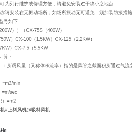
放空间:为列行维护或修理方便，请避免安装过于狭小之地点
免振动:请安装在无振动场所；如场所振动无可避免，须加装防振
型号如下：
（200W））（CX-75S（400W）
750W）CX-100（1.5KW）CX-125（2.2KW）
.7KW）CX-7.5（5.5KW
计算：
）：所谓风量（又称体积流率）指的是风管之截面积所通过气流
=m3/min
=m/sec
）=m2
风机#上料风机@吸料风机
咨询