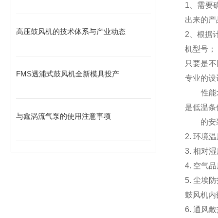
1、需要
出来的产
高压鼓风机的技术体系与产业动态
2、根据
机型号；
只要是不
FMS透浦式鼓风机全新模具投产
专业的设
性能:
是低温条
与鑫涡流气泵的使用注意事项
的安
2. 环境
3. 相对
4. 空
5. 尘
鼓风机内
6. 通