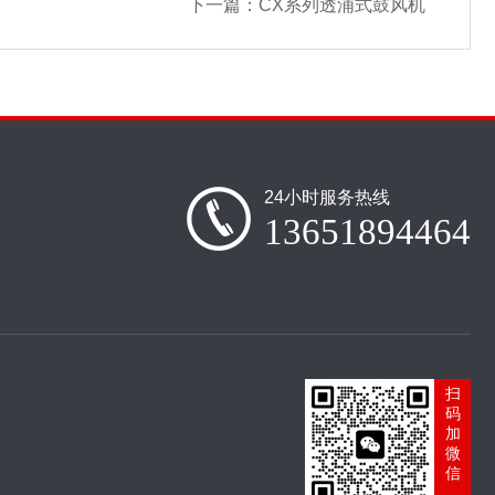
下一篇：
CX系列透浦式鼓风机
24小时服务热线
13651894464
扫
码
加
微
信