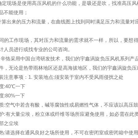
确定现场是使用高压风机的什么功能，是吸还是吹，找准高压风
品不能使用；
计算出来的压力和流量，在曲线图上找到同时满足压力和流量对
同的工作现场，其对压力和流量的需求就不一样，所以，要想
计人员进行或找专业的公司咨询。
辛恪
采用中国台湾研发技术，我们的宇鑫涡旋负压风机系列产品
件，无论是热带雨林地区还是高海拔地区，我们的宇鑫涡旋负压
装注意事项：1. 安装地点:须安装于室内不受风雨侵扰之处
温度:40℃一下
湿度:80%一下
气品质:空气中若含有酸，碱等腐蚀性或易燃性气体，不应该以高压
埃防护:有大量尘埃，粉立体或纤维等场所应避免使用，如必需在
部之尘埃
风散热:请选择在通风良好之场所使用，不可在密闭室或密闭箱中使