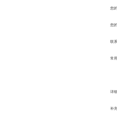
您
您
联
常
详
补