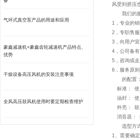
备
风受到挤压
我们的服
气环式真空泵产品的用途和应用
1，专业的
2，专职售
3，向用户
豪鑫减速机+豪鑫齿轮减速机产品特点、
4，公司备
优势
5，咨询或
6，服务原则
干燥设备高压风机的安装注意事项
的配置
标准： 使用
油封： 使
全风高压鼓风机使用时要定期检查维护
外壳： 鼓
消音器： 
选型方
1、需要确