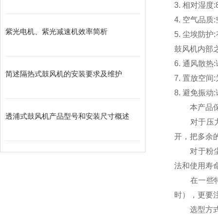
3. 相对湿度
4. 空气
紫光电机、紫光减速机效率简析
5. 尘埃
鼓风机内部
6. 通风散
简述隔热式鼓风机的安装要求及维护
7. 置放空
8. 避免
本产品保
透浦式鼓风机产品型号和安装尺寸概述
对于压力，
开，把多余
对于粉尘，
法和使用寿
在一些特殊
时），更要
选型方