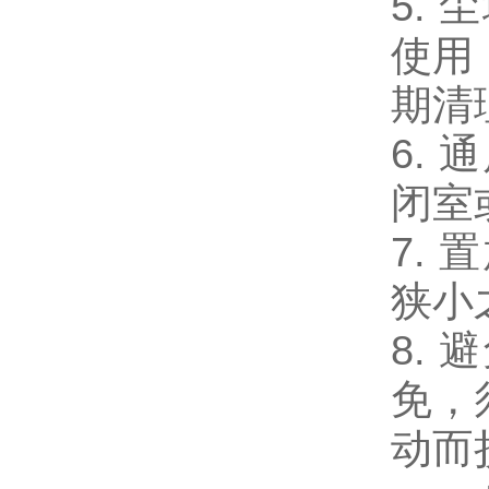
5.
使用
期清
6.
闭室
7.
狭小
8.
免，
动而