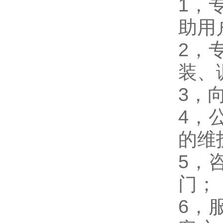
1，
助用
2，
装、
3，
4，
的维
5，
门；
6，