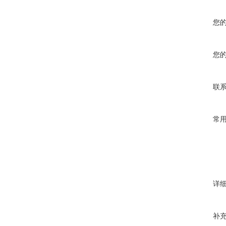
您
您
联
常
详
补