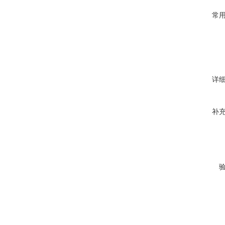
常
详
补