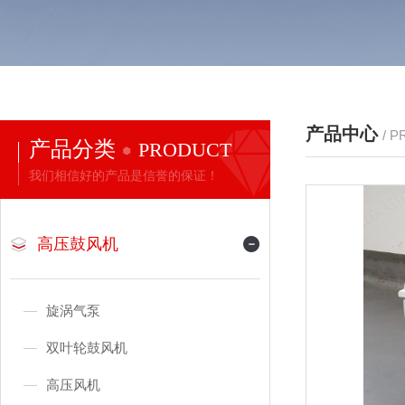
产品中心
/ 
产品分类
PRODUCT
我们相信好的产品是信誉的保证！
高压鼓风机
旋涡气泵
双叶轮鼓风机
高压风机