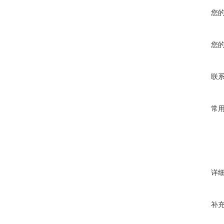
您
您
联
常
详
补