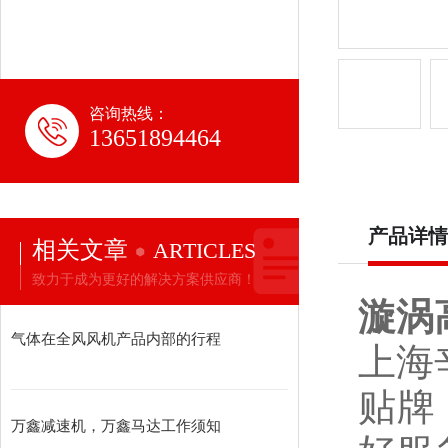
咨询热线：
13651894464
产品详情
相关文章
ARTICLES
致力于成为更好的解决方案供应商！
漩涡
气体在全风风机产品内部的行程
上海
贴牌
万鑫减速机，万鑫马达工作须知