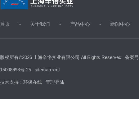
首页
关于我们
产品中心
新闻中心
版权所有©2026 上海辛恪实业有限公司 All Rights Reserved
备案号
15008998号-25
sitemap.xml
技术支持：
环保在线
管理登陆