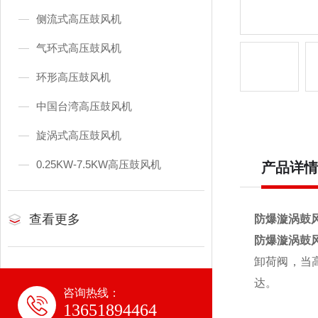
侧流式高压鼓风机
气环式高压鼓风机
环形高压鼓风机
中国台湾高压鼓风机
旋涡式高压鼓风机
0.25KW-7.5KW高压鼓风机
产品详情
查看更多
防爆漩涡鼓
防爆漩涡鼓
卸荷阀，当
达。
咨询热线：
13651894464