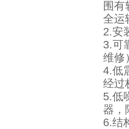
围有
全运
2.
3.
维修
4.
经过
5.
器，
6.