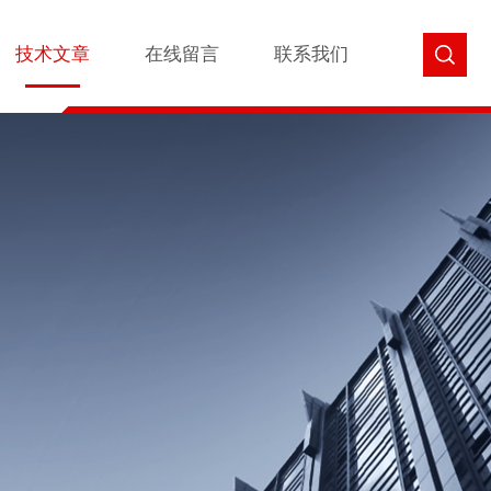
技术文章
在线留言
联系我们