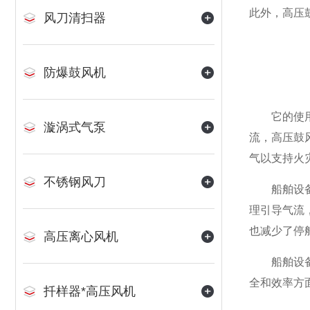
此外，高压
风刀清扫器
防爆鼓风机
它的使用带
漩涡式气泵
流，高压鼓
气以支持火
不锈钢风刀
船舶设备专
理引导气流
也减少了停
高压离心风机
船舶设备专
全和效率方
扦样器*高压风机