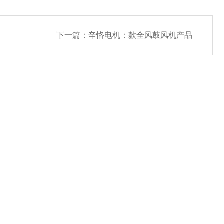
下一篇：
辛恪电机：款全风鼓风机产品