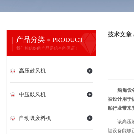
技术文章
产品分类
PRODUCT
我们相信好的产品是信誉的保证！
高压鼓风机
船舶设
中压鼓风机
被设计用于
舶行业带来
自动吸废料机
该高压鼓风
键设备能够